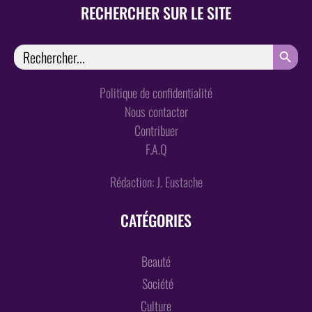
RECHERCHER SUR LE SITE
SEARCH
Search
for:
Politique de confidentialité
Nous contacter
Contribuer
F.A.Q
Rédaction: J. Eustache
CATÉGORIES
Beauté
Société
Culture