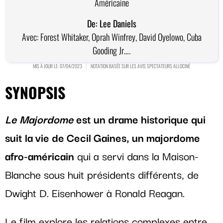
Américaine
De: Lee Daniels
Avec: Forest Whitaker, Oprah Winfrey, David Oyelowo, Cuba
Gooding Jr….
MIS À JOUR LE: 07/04/2023
NOTATION BASÉE SUR LES AVIS SPECTATEURS ALLOCINÉ
SYNOPSIS
Le Majordome
est un drame historique qui
suit la vie de Cecil Gaines, un majordome
afro-américain
qui a servi dans la Maison-
Blanche sous huit présidents différents, de
Dwight D. Eisenhower à Ronald Reagan.
Le film explore les relations complexes entre