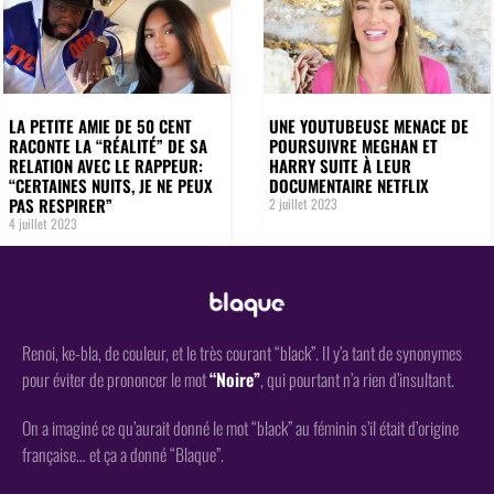
LA PETITE AMIE DE 50 CENT
UNE YOUTUBEUSE MENACE DE
RACONTE LA “RÉALITÉ” DE SA
POURSUIVRE MEGHAN ET
RELATION AVEC LE RAPPEUR:
HARRY SUITE À LEUR
“CERTAINES NUITS, JE NE PEUX
DOCUMENTAIRE NETFLIX
PAS RESPIRER”
2 juillet 2023
4 juillet 2023
Renoi, ke-bla, de couleur, et le très courant “black”. Il y’a tant de synonymes
pour éviter de prononcer le mot
“Noire”
, qui pourtant n’a rien d’insultant.
On a imaginé ce qu’aurait donné le mot “black” au féminin s’il était d’origine
française… et ça a donné “Blaque”.