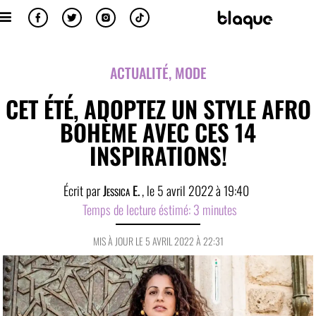
ACTUALITÉ
,
MODE
CET ÉTÉ, ADOPTEZ UN STYLE AFRO
BOHÈME AVEC CES 14
INSPIRATIONS!
Écrit par
Jessica E.
, le
5 avril 2022
à
19:40
Temps de lecture éstimé:
3
minutes
MIS À JOUR LE 5 AVRIL 2022 À 22:31