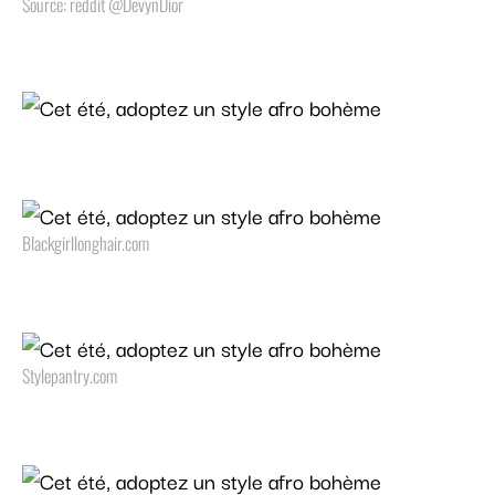
Source: reddit @DevynDior
Blackgirllonghair.com
Stylepantry.com