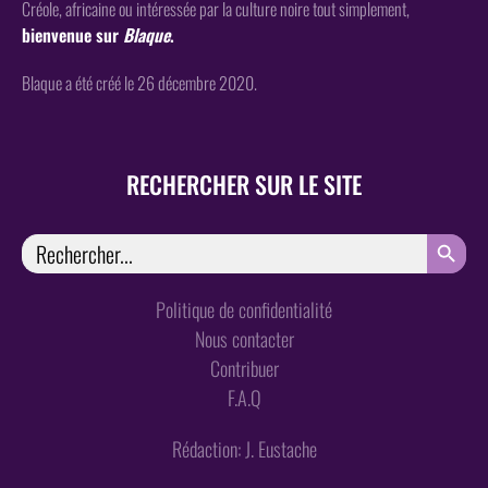
Créole, africaine ou intéressée par la culture noire tout simplement,
bienvenue sur
Blaque
.
Blaque a été créé le 26 décembre 2020.
RECHERCHER SUR LE SITE
SEARCH
Search
for:
Politique de confidentialité
Nous contacter
Contribuer
F.A.Q
Rédaction: J. Eustache