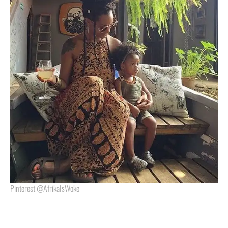
Pinterest @AfrikaIsWoke