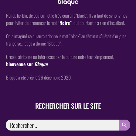
Renoi, ke-bla, de couleur, et le très courant “black”. Il y’a tant de synonymes
pour éviter de prononcer le mot
“Noire”
, qui pourtant n’a rien d’insultant.
On a imaginé ce qu’aurait donné le mot “black” au féminin s’il était d’origine
française… et ça a donné “Blaque”.
Créole, africaine ou intéressée par la culture noire tout simplement,
bienvenue sur
Blaque
.
Blaque a été créé le 26 décembre 2020.
RECHERCHER SUR LE SITE
SEARCH
Search
for: