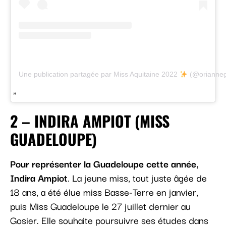
Une publication partagée par Miss Aquitaine 2022
(@orianneg
2 – INDIRA AMPIOT (MISS
GUADELOUPE)
Pour représenter la Guadeloupe cette année,
Indira Ampiot
. La jeune miss, tout juste âgée de
18 ans, a été élue miss Basse-Terre en janvier,
puis Miss Guadeloupe le 27 juillet dernier au
Gosier. Elle souhaite poursuivre ses études dans