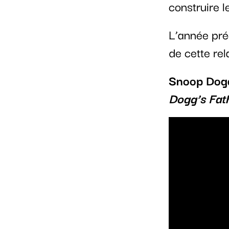
construire l
L’année pré
de cette rel
Snoop Dogg 
Dogg’s Fat