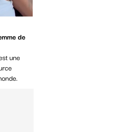
femme de
est une
urce
 monde.