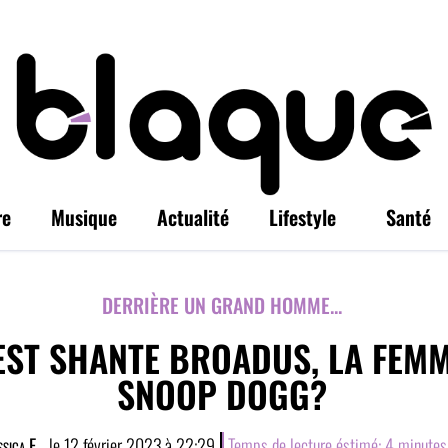
re
Musique
Actualité
Lifestyle
Santé
DERRIÈRE UN GRAND HOMME...
EST SHANTE BROADUS, LA FEM
SNOOP DOGG?
sica E.
, le
12 février 2023
à
22:29
Temps de lecture éstimé:
4
minutes