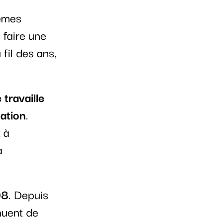
lèmes
 faire une
 fil des ans,
 travaille
lation
.
t à
a
08
. Depuis
nuent de