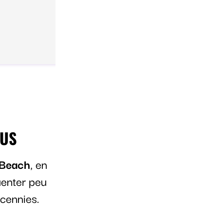
DUS
 Beach
, en
uenter peu
écennies.