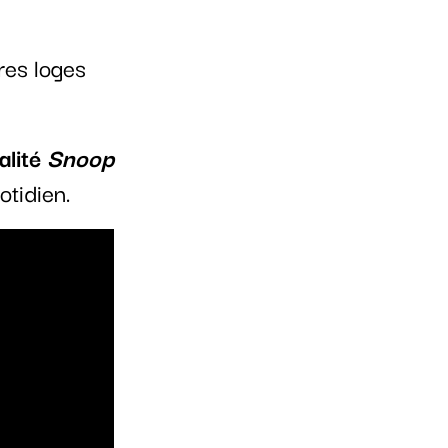
res loges
alité
Snoop
uotidien.