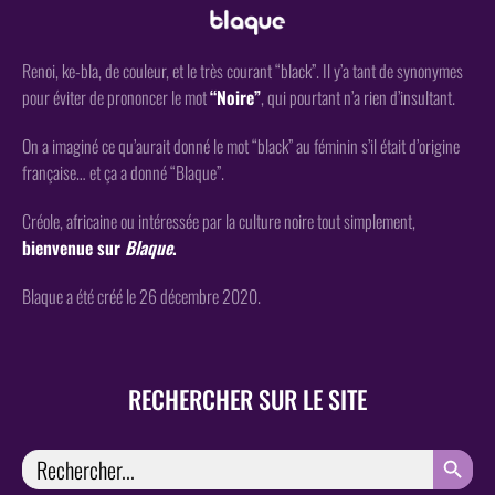
Renoi, ke-bla, de couleur, et le très courant “black”. Il y’a tant de synonymes
pour éviter de prononcer le mot
“Noire”
, qui pourtant n’a rien d’insultant.
On a imaginé ce qu’aurait donné le mot “black” au féminin s’il était d’origine
française… et ça a donné “Blaque”.
Créole, africaine ou intéressée par la culture noire tout simplement,
bienvenue sur
Blaque
.
Blaque a été créé le 26 décembre 2020.
RECHERCHER SUR LE SITE
SEARCH
Search
for: