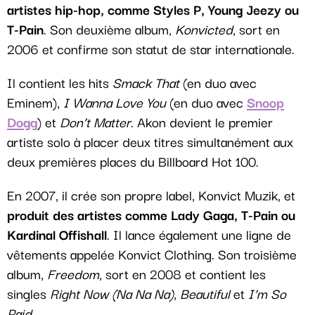
artistes hip-hop, comme Styles P, Young Jeezy ou
T-Pain
. Son deuxième album,
Konvicted
, sort en
2006 et confirme son statut de star internationale.
Il contient les hits
Smack That
(en duo avec
Eminem),
I Wanna Love You
(en duo avec
Snoop
Dogg
) et
Don’t Matter
. Akon devient le premier
artiste solo à placer deux titres simultanément aux
deux premières places du Billboard Hot 100.
En 2007, il crée son propre label, Konvict Muzik, et
produit des artistes comme Lady Gaga, T-Pain ou
Kardinal Offishall
. Il lance également une ligne de
vêtements appelée Konvict Clothing. Son troisième
album,
Freedom
, sort en 2008 et contient les
singles
Right Now (Na Na Na)
,
Beautiful
et
I’m So
Paid
.