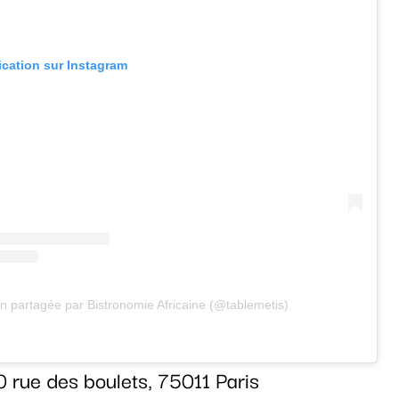
lication sur Instagram
on partagée par Bistronomie Africaine (@tablemetis)
0 rue des boulets, 75011 Paris