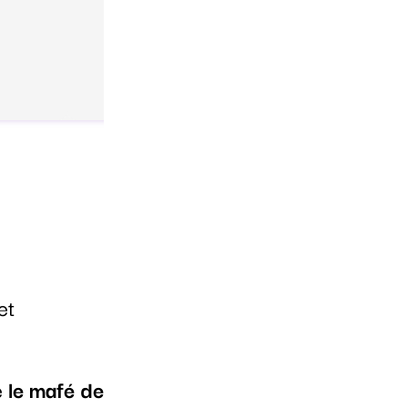
et
e
le mafé de