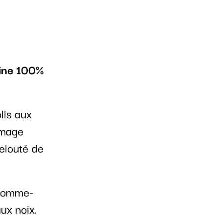
sine 100%
lls aux
omage
velouté de
 pomme-
ux noix.