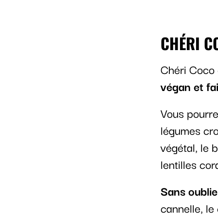
CHÉRI C
Chéri Coco 
végan et fa
Vous pourre
légumes cro
végétal, le 
lentilles cora
Sans oublie
cannelle, l