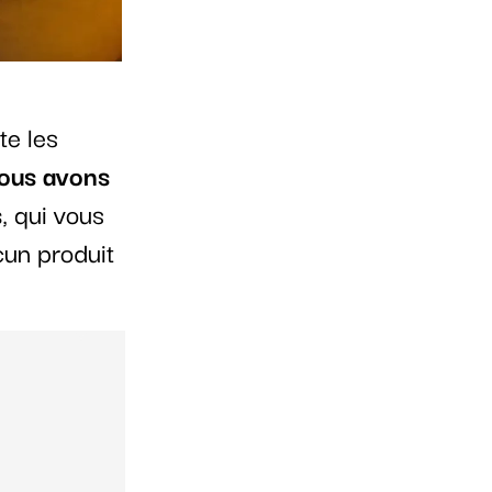
te les
ous avons
s
, qui vous
cun produit