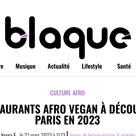
re
Musique
Actualité
Lifestyle
Santé
CULTURE AFRO
TAURANTS AFRO VEGAN À DÉCO
PARIS EN 2023
Jessica E.
, le
27 mars 2023
à
11:13
Temps de lecture éstimé:
4
minutes