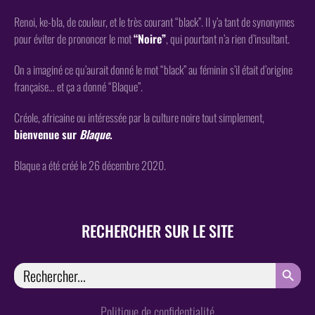
Renoi, ke-bla, de couleur, et le très courant “black”. Il y’a tant de synonymes
pour éviter de prononcer le mot
“Noire”
, qui pourtant n’a rien d’insultant.
On a imaginé ce qu’aurait donné le mot “black” au féminin s’il était d’origine
française… et ça a donné “Blaque”.
Créole, africaine ou intéressée par la culture noire tout simplement,
bienvenue sur
Blaque
.
Blaque a été créé le 26 décembre 2020.
RECHERCHER SUR LE SITE
SEARCH
Search
for:
Politique de confidentialité