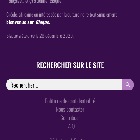
française… et ça a donné “Blaque”.
Créole, africaine ou intéressée par la culture noire tout simplement,
bienvenue sur
Blaque
.
Blaque a été créé le 26 décembre 2020.
RECHERCHER SUR LE SITE
SEARCH
Search
for:
Politique de confidentialité
Nous contacter
Contribuer
F.A.Q