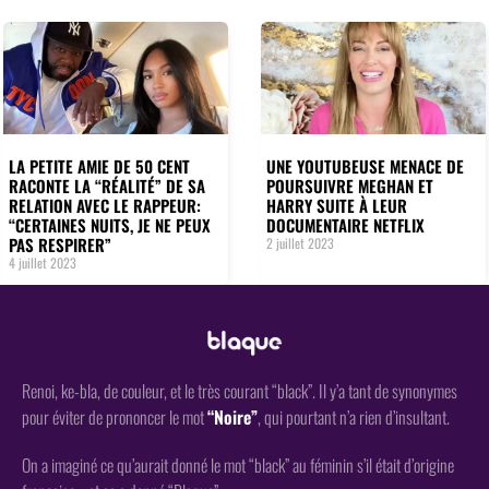
LA PETITE AMIE DE 50 CENT
UNE YOUTUBEUSE MENACE DE
RACONTE LA “RÉALITÉ” DE SA
POURSUIVRE MEGHAN ET
RELATION AVEC LE RAPPEUR:
HARRY SUITE À LEUR
“CERTAINES NUITS, JE NE PEUX
DOCUMENTAIRE NETFLIX
PAS RESPIRER”
2 juillet 2023
4 juillet 2023
Renoi, ke-bla, de couleur, et le très courant “black”. Il y’a tant de synonymes
pour éviter de prononcer le mot
“Noire”
, qui pourtant n’a rien d’insultant.
On a imaginé ce qu’aurait donné le mot “black” au féminin s’il était d’origine