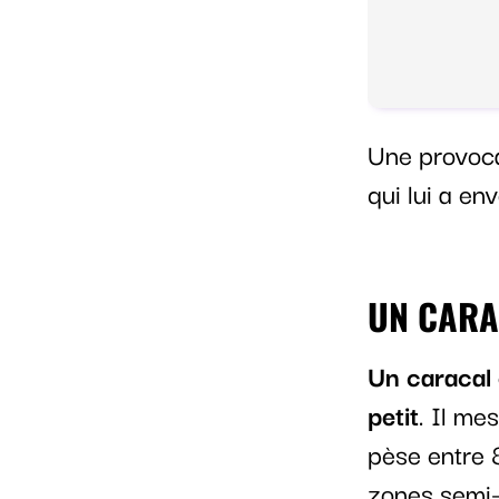
Une provoca
qui lui a en
UN CARA
Un caracal 
petit
. Il me
pèse entre 8
zones semi-