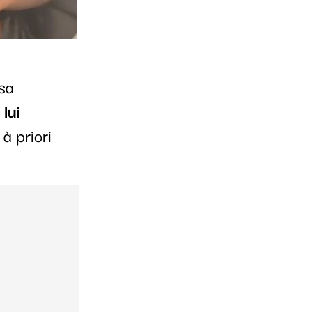
sa
lui
 à priori