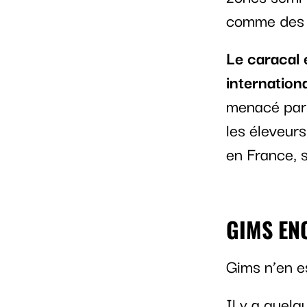
comme des r
Le caracal 
internation
menacé par l
les éleveurs
en France, 
GIMS EN
Gims n’en e
Il y a quel