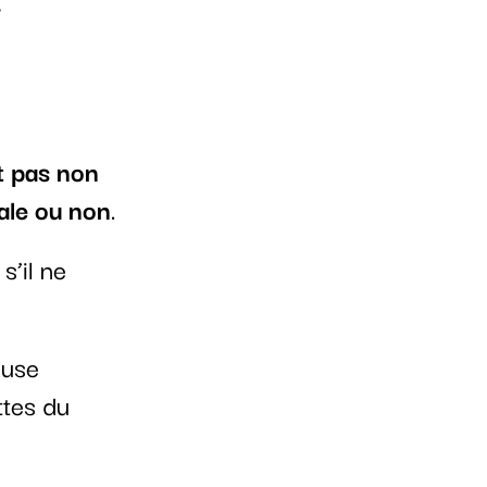
.
t pas non
gale ou non
.
s’il ne
ause
ttes du