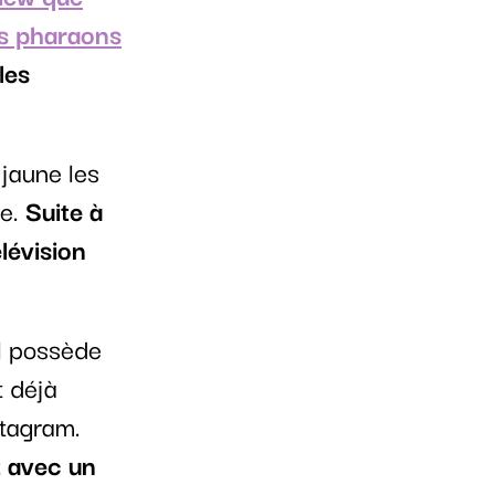
es pharaons
les
 jaune les
se.
Suite à
élévision
l possède
t déjà
stagram.
t avec un