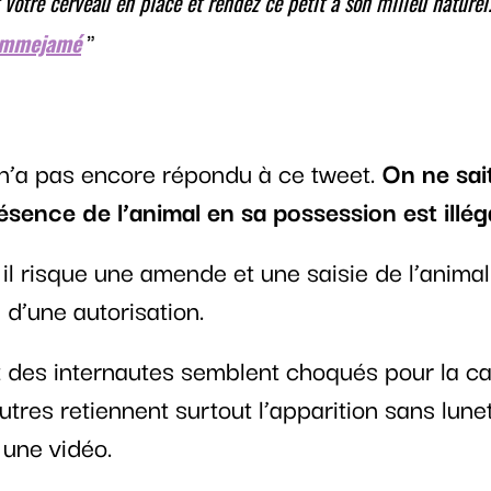
 votre cerveau en place et rendez ce petit à son milieu naturel
ommejamé
n’a pas encore répondu à ce tweet.
On ne sai
résence de l’animal en sa possession est illé
 il risque une amende et une saisie de l’animal 
 d’une autorisation.
rt des internautes semblent choqués pour la c
utres retiennent surtout l’apparition sans lune
 une vidéo.