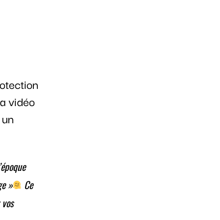
otection
a vidéo
 un
l’époque
ge »
Ce
 vos