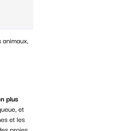
s animaux,
en plus
queue, et
es et les
des proies