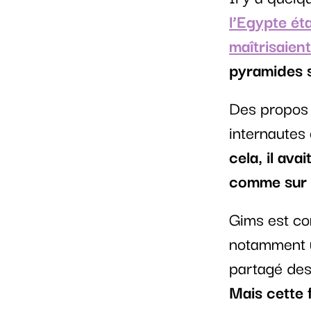
l’Egypte ét
maîtrisaient
pyramides s
Des propos c
internautes 
cela, il ava
comme sur 
Gims est co
notamment un
partagé des
Mais cette 