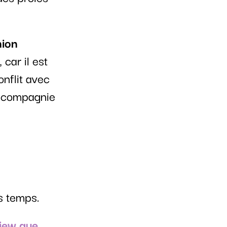
nion
, car il est
onflit avec
de compagnie
s temps.
view que