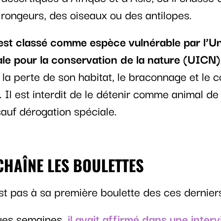
ongeurs, des oiseaux ou des antilopes.
est classé comme espèce vulnérable par l’U
ale pour la conservation de la nature (UICN)
a perte de son habitat, le braconnage et le c
. Il est interdit de le détenir comme animal 
sauf dérogation spéciale.
CHAÎNE LES BOULETTES
st pas à sa première boulette des ces dernier
ques semaines,
il avait affirmé dans une inter