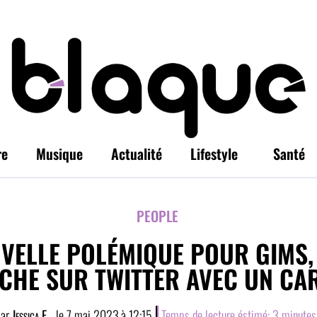
re
Musique
Actualité
Lifestyle
Santé
PEOPLE
VELLE POLÉMIQUE POUR GIMS,
ICHE SUR TWITTER AVEC UN CA
par
Jessica E.
, le
7 mai 2023
à
12:15
Temps de lecture éstimé:
3
minutes