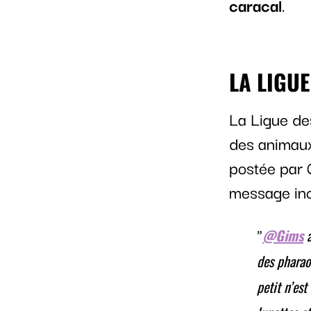
caracal
.
LA LIGU
La Ligue des
des animaux
postée par G
message inc
@Gims
a
des phara
petit n’es