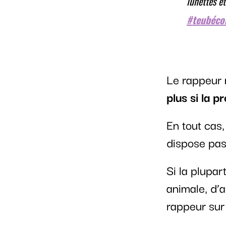
lunettes et
#teubéc
Le rappeur 
plus si la p
En tout cas,
dispose pas
Si la plupa
animale, d’a
rappeur sur