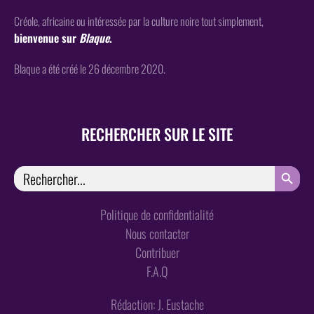
Créole, africaine ou intéressée par la culture noire tout simplement,
bienvenue sur
Blaque
.
Blaque a été créé le 26 décembre 2020.
RECHERCHER SUR LE SITE
SEARCH
Search
for:
Politique de confidentialité
Nous contacter
Contribuer
F.A.Q
Rédaction: J. Eustache