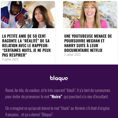
LA PETITE AMIE DE 50 CENT
UNE YOUTUBEUSE MENACE DE
RACONTE LA “RÉALITÉ” DE SA
POURSUIVRE MEGHAN ET
RELATION AVEC LE RAPPEUR:
HARRY SUITE À LEUR
“CERTAINES NUITS, JE NE PEUX
DOCUMENTAIRE NETFLIX
PAS RESPIRER”
2 juillet 2023
4 juillet 2023
Renoi, ke-bla, de couleur, et le très courant “black”. Il y’a tant de synonymes
pour éviter de prononcer le mot
“Noire”
, qui pourtant n’a rien d’insultant.
On a imaginé ce qu’aurait donné le mot “black” au féminin s’il était d’origine
française… et ça a donné “Blaque”.