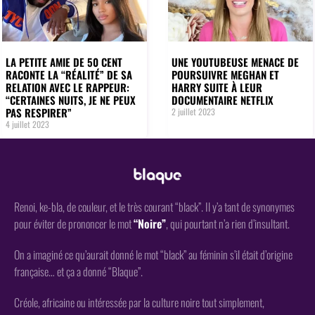
LA PETITE AMIE DE 50 CENT
UNE YOUTUBEUSE MENACE DE
RACONTE LA “RÉALITÉ” DE SA
POURSUIVRE MEGHAN ET
RELATION AVEC LE RAPPEUR:
HARRY SUITE À LEUR
“CERTAINES NUITS, JE NE PEUX
DOCUMENTAIRE NETFLIX
PAS RESPIRER”
2 juillet 2023
4 juillet 2023
Renoi, ke-bla, de couleur, et le très courant “black”. Il y’a tant de synonymes
pour éviter de prononcer le mot
“Noire”
, qui pourtant n’a rien d’insultant.
On a imaginé ce qu’aurait donné le mot “black” au féminin s’il était d’origine
française… et ça a donné “Blaque”.
Créole, africaine ou intéressée par la culture noire tout simplement,