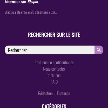
bienvenue sur
Blaque
.
Blaque a été créé le 26 décembre 2020.
RECHERCHER SUR LE SITE
SEARCH
Search
for:
Politique de confidentialité
Nous contacter
Contribuer
F.A.Q
Rédaction: J. Eustache
CATÉGORIES