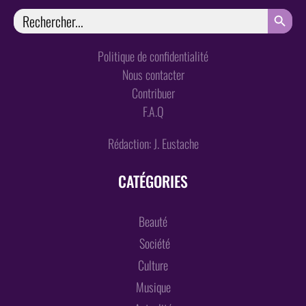
SEARCH
Search
for:
Politique de confidentialité
Nous contacter
Contribuer
F.A.Q
Rédaction: J. Eustache
CATÉGORIES
Beauté
Société
Culture
Musique