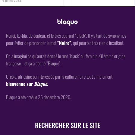
4 juillet 2023
Renoi, ke-bla, de couleur, et le très courant “black”. Il y’a tant de synonymes
pour éviter de prononcer le mot
“Noire”
, qui pourtant n’a rien d’insultant.
On a imaginé ce qu’aurait donné le mot “black” au féminin s’il était d’origine
française… et ça a donné “Blaque”.
Créole, africaine ou intéressée par la culture noire tout simplement,
bienvenue sur
Blaque
.
Blaque a été créé le 26 décembre 2020.
RECHERCHER SUR LE SITE