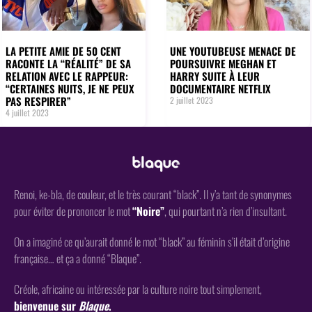
LA PETITE AMIE DE 50 CENT
UNE YOUTUBEUSE MENACE DE
RACONTE LA “RÉALITÉ” DE SA
POURSUIVRE MEGHAN ET
RELATION AVEC LE RAPPEUR:
HARRY SUITE À LEUR
“CERTAINES NUITS, JE NE PEUX
DOCUMENTAIRE NETFLIX
PAS RESPIRER”
2 juillet 2023
4 juillet 2023
Renoi, ke-bla, de couleur, et le très courant “black”. Il y’a tant de synonymes
pour éviter de prononcer le mot
“Noire”
, qui pourtant n’a rien d’insultant.
On a imaginé ce qu’aurait donné le mot “black” au féminin s’il était d’origine
française… et ça a donné “Blaque”.
Créole, africaine ou intéressée par la culture noire tout simplement,
bienvenue sur
Blaque
.