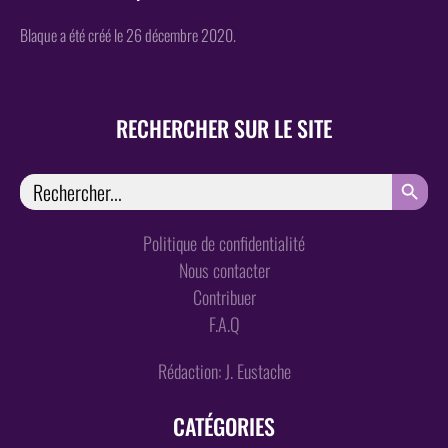
Blaque a été créé le 26 décembre 2020.
RECHERCHER SUR LE SITE
SEARCH
Search
for:
Politique de confidentialité
Nous contacter
Contribuer
F.A.Q
Rédaction: J. Eustache
CATÉGORIES