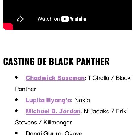
CASTING DE BLACK PANTHER
Chadwick Boseman
: T’Challa / Black
Panther
Lupita Nyong’o
: Nakia
Michael B. Jordan
: N’Jadaka / Erik
Stevens / Killmonger
Danai Gurira
: Okoye