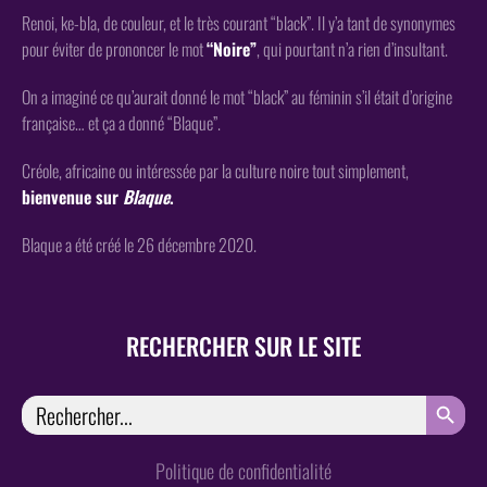
Renoi, ke-bla, de couleur, et le très courant “black”. Il y’a tant de synonymes
pour éviter de prononcer le mot
“Noire”
, qui pourtant n’a rien d’insultant.
On a imaginé ce qu’aurait donné le mot “black” au féminin s’il était d’origine
française… et ça a donné “Blaque”.
Créole, africaine ou intéressée par la culture noire tout simplement,
bienvenue sur
Blaque
.
Blaque a été créé le 26 décembre 2020.
RECHERCHER SUR LE SITE
SEARCH
Search
for:
Politique de confidentialité