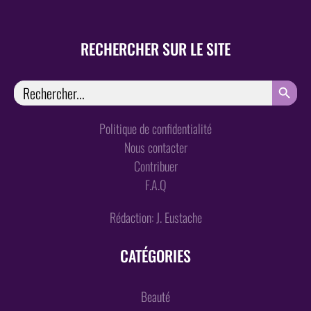
RECHERCHER SUR LE SITE
SEARCH
Search
for:
Politique de confidentialité
Nous contacter
Contribuer
F.A.Q
Rédaction: J. Eustache
CATÉGORIES
Beauté