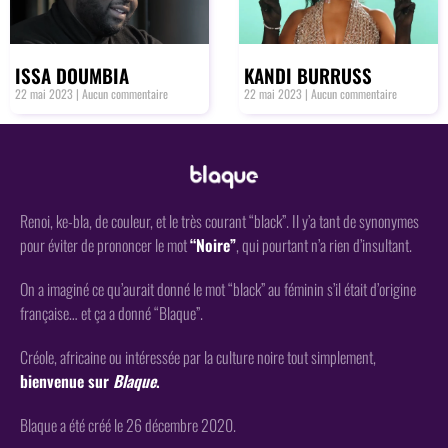
ISSA DOUMBIA
KANDI BURRUSS
22 mai 2023
Aucun commentaire
22 mai 2023
Aucun commentaire
Renoi, ke-bla, de couleur, et le très courant “black”. Il y’a tant de synonymes
pour éviter de prononcer le mot
“Noire”
, qui pourtant n’a rien d’insultant.
On a imaginé ce qu’aurait donné le mot “black” au féminin s’il était d’origine
française… et ça a donné “Blaque”.
Créole, africaine ou intéressée par la culture noire tout simplement,
bienvenue sur
Blaque
.
Blaque a été créé le 26 décembre 2020.