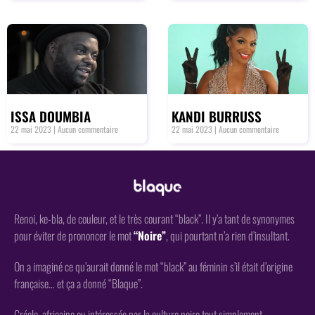
ISSA DOUMBIA
KANDI BURRUSS
22 mai 2023
Aucun commentaire
22 mai 2023
Aucun commentaire
Renoi, ke-bla, de couleur, et le très courant “black”. Il y’a tant de synonymes
pour éviter de prononcer le mot
“Noire”
, qui pourtant n’a rien d’insultant.
On a imaginé ce qu’aurait donné le mot “black” au féminin s’il était d’origine
française… et ça a donné “Blaque”.
Créole, africaine ou intéressée par la culture noire tout simplement,