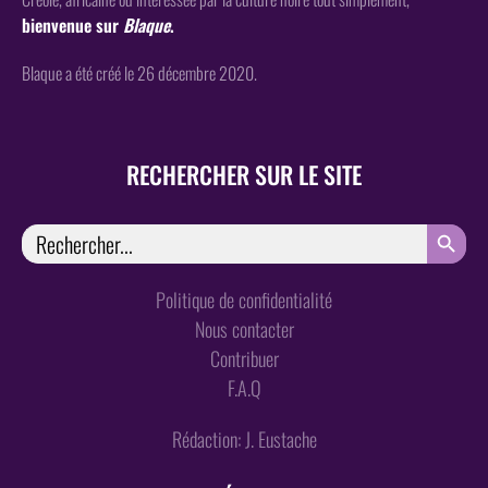
bienvenue sur
Blaque
.
Blaque a été créé le 26 décembre 2020.
RECHERCHER SUR LE SITE
SEARCH
Search
for:
Politique de confidentialité
Nous contacter
Contribuer
F.A.Q
Rédaction: J. Eustache