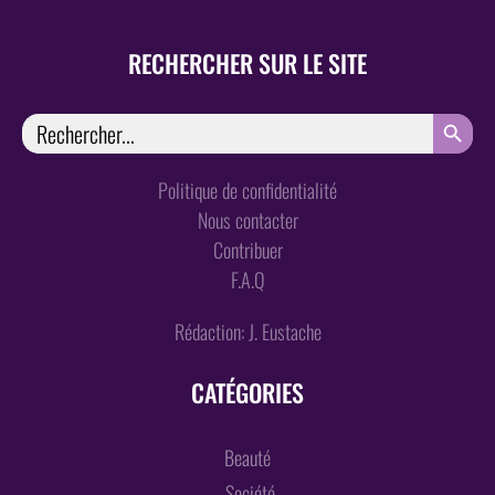
RECHERCHER SUR LE SITE
SEARCH
Search
for:
Politique de confidentialité
Nous contacter
Contribuer
F.A.Q
Rédaction: J. Eustache
CATÉGORIES
Beauté
Société