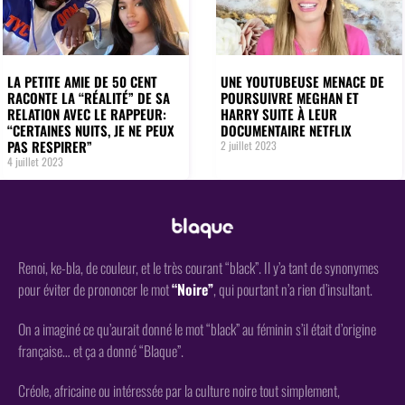
LA PETITE AMIE DE 50 CENT
UNE YOUTUBEUSE MENACE DE
RACONTE LA “RÉALITÉ” DE SA
POURSUIVRE MEGHAN ET
RELATION AVEC LE RAPPEUR:
HARRY SUITE À LEUR
“CERTAINES NUITS, JE NE PEUX
DOCUMENTAIRE NETFLIX
PAS RESPIRER”
2 juillet 2023
4 juillet 2023
Renoi, ke-bla, de couleur, et le très courant “black”. Il y’a tant de synonymes
pour éviter de prononcer le mot
“Noire”
, qui pourtant n’a rien d’insultant.
On a imaginé ce qu’aurait donné le mot “black” au féminin s’il était d’origine
française… et ça a donné “Blaque”.
Créole, africaine ou intéressée par la culture noire tout simplement,