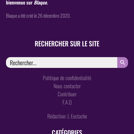
bienvenue sur
Blaque
.
Blaque a été créé le 26 décembre 2020.
RECHERCHER SUR LE SITE
SEARCH
Search
for:
Politique de confidentialité
Nous contacter
Contribuer
F.A.Q
Rédaction: J. Eustache
CATÉGORIES