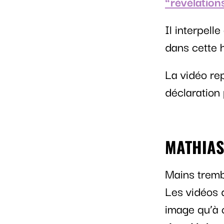
“révélation
Il interpelle
dans cette h
La vidéo re
déclaration 
MATHIAS
Mains tremb
Les vidéos 
image qu’à c