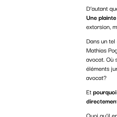
D’autant que
Une plainte
extorsion, 
Dans un tel
Mathias Pog
avocat. Où 
éléments ju
avocat?
Et
pourquoi 
directemen
Quoi qu’il e