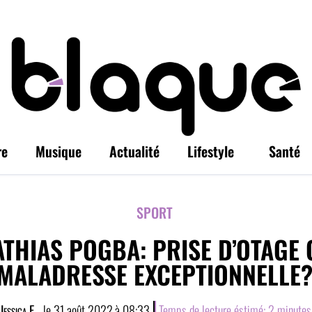
re
Musique
Actualité
Lifestyle
Santé
SPORT
THIAS POGBA: PRISE D’OTAGE 
MALADRESSE EXCEPTIONNELLE
Jessica E.
, le
31 août 2022
à
08:33
Temps de lecture éstimé:
2
minutes