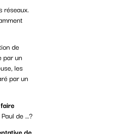
es réseaux.
amment
tion de
e par un
use, les
aré par un
faire
 Paul de …?
entative de