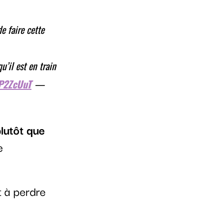
e faire cette
u’il est en train
fP2ZcUuT
—
plutôt que
e
ut à perdre