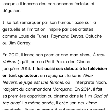
lesquels il incarne des personnages farfelus et
déguisés.
Il se fait remarquer par son humour basé sur la
gestuelle et l’imitation, inspiré par des artistes
comme Louis de Funès, Raymond Devos, Coluche
ou Jim Carrey.
En 2012, il lance son premier one-man-show,
À mes
délires !
, qu’il joue au Petit Palais des Glaces
jusqu’en 2013.
Il fait aussi ses débuts à la télévision
en tant qu’acteur
, en rejoignant la série
Alice
Nevers, le juge est une femme
, où il interprète Noah,
l’adjoint du commandant Marquand. En 2014, il fait
sa première apparition au cinéma dans le film
Goal of
the dead
. La même année, il crée son deuxième
spectacle,
Avec un grand A
, qui rencontre un grand