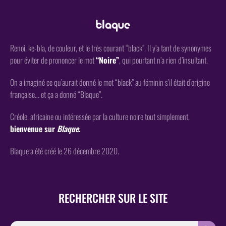
Renoi, ke-bla, de couleur, et le très courant “black”. Il y’a tant de synonymes
pour éviter de prononcer le mot
“Noire”
, qui pourtant n’a rien d’insultant.
On a imaginé ce qu’aurait donné le mot “black” au féminin s’il était d’origine
française… et ça a donné “Blaque”.
Créole, africaine ou intéressée par la culture noire tout simplement,
bienvenue sur
Blaque
.
Blaque a été créé le 26 décembre 2020.
RECHERCHER SUR LE SITE
SEARCH
Search