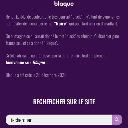
Renoi, ke-bla, de couleur, et le très courant “black”. Il y’a tant de synonymes
pour éviter de prononcer le mot
“Noire”
, qui pourtant n’a rien d’insultant.
On a imaginé ce qu’aurait donné le mot “black” au féminin s’il était d’origine
française… et ça a donné “Blaque”.
Créole, africaine ou intéressée par la culture noire tout simplement,
bienvenue sur
Blaque
.
Blaque a été créé le 26 décembre 2020.
RECHERCHER SUR LE SITE
SEARCH
Search
for: