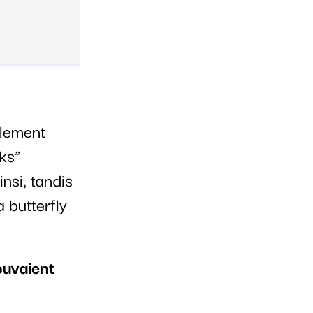
alement
cks”
nsi, tandis
 butterfly
ouvaient