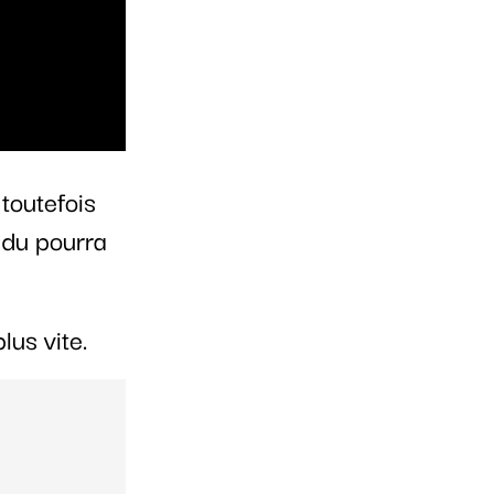
toutefois
ndu pourra
lus vite.