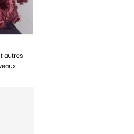
t autres
uveaux