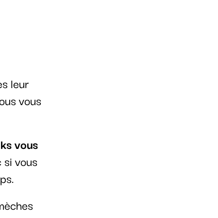
es leur
nous vous
cks vous
 si vous
ps.
 mèches