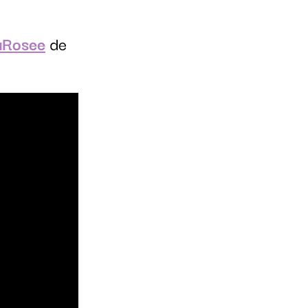
aRosee
de