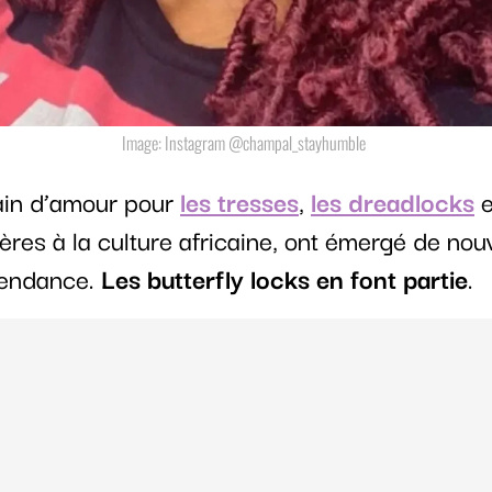
Image: Instagram @champal_stayhumble
ain d’amour pour
les tresses
,
les dreadlocks
e
ères à la culture africaine, ont émergé de no
 tendance.
Les butterfly locks en font partie
.