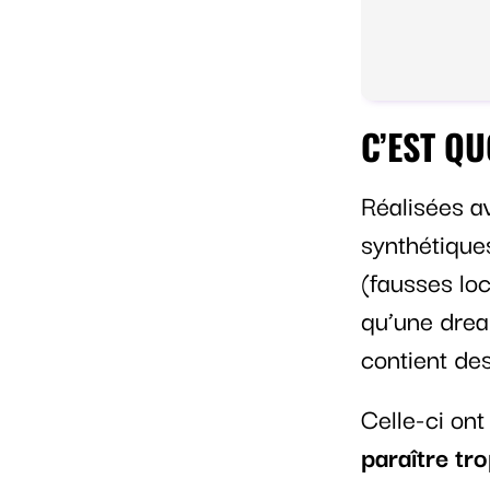
C’EST QU
Réalisées a
synthétiques
(fausses loc
qu’une dread
contient de
Celle-ci on
paraître tr