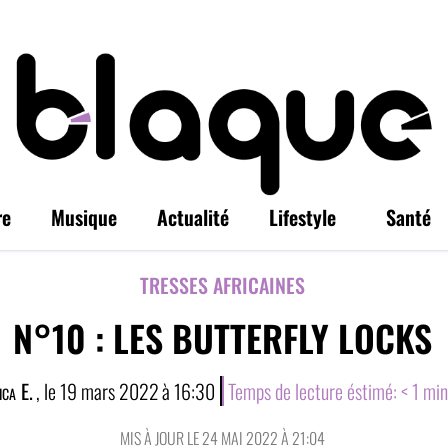
re
Musique
Actualité
Lifestyle
Santé
TRESSES AFRICAINE
S
N°10 : LES BUTTERFLY LOCKS
ica E.
, le
19 mars 2022
à
16:30
Temps de lecture éstimé:
< 1
min
MIS À JOUR LE 24 MAI 2022 À 21:04