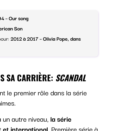
4 – Our song
erican Son
pour:
2012 à 2017 – Olivia Pope, dans
S SA CARRIÈRE:
SCANDAL
t le premier rôle dans la série
himes.
à un autre niveau,
la série
et international
. Première série à