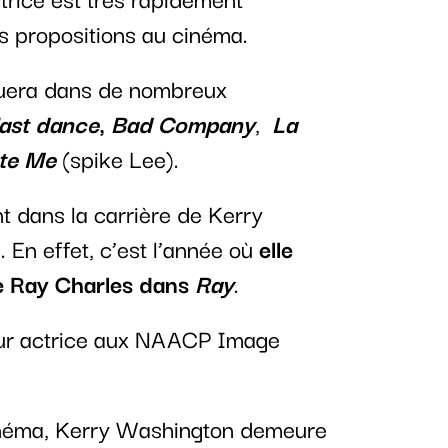
s propositions au cinéma.
jouera dans de nombreux
last dance
,
Bad Company
,
La
te Me
(spike Lee).
 dans la carrière de Kerry
. En effet, c’est l’année où
elle
de Ray Charles dans
Ray
.
lleur actrice aux NAACP Image
cinéma, Kerry Washington demeure