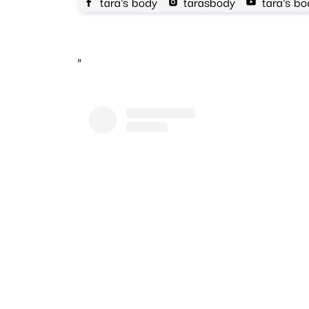
tara's body
tarasbody
tara's bo