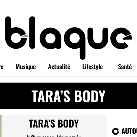
re
Musique
Actualité
Lifestyle
Santé
TARA’S BODY
TARA’S BODY
AUTOU