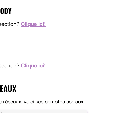
BODY
 section?
Clique ici!
 section?
Clique ici!
SEAUX
es réseaux, voici ses comptes sociaux: