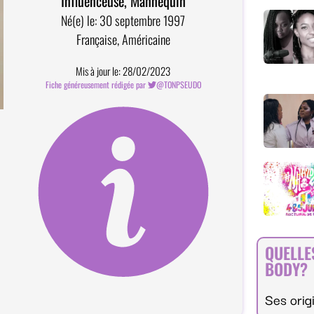
Influenceuse, Mannequin
Né(e) le: 30 septembre 1997
Française, Américaine
Mis à jour le: 28/02/2023
Fiche généreusement rédigée par
@TONPSEUDO
Comment devenir contributeur?
QUELLE
BODY?
Ses orig