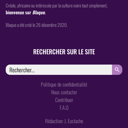
Créole, africaine ou intéressée par la culture noire tout simplement,
bienvenue sur
Blaque
.
Blaque a été créé le 26 décembre 2020.
RECHERCHER SUR LE SITE
SEARCH
Search
for:
Politique de confidentialité
Nous contacter
Contribuer
F.A.Q
Rédaction: J. Eustache