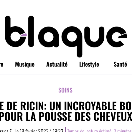
re
Musique
Actualité
Lifestyle
Santé
SOINS
LE DE RICIN: UN INCROYABLE B
POUR LA POUSSE DES CHEVEU
ssica E.
, le
18 février 2023
à
19:33
Temps de lecture éstimé:
3
minutes