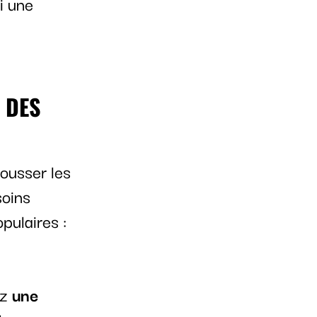
si une
 DES
 pousser les
soins
pulaires :
ez
une