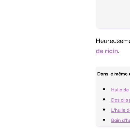
Heureusem
de ricin
.
Dans le même d
Huile de 
Des cils 
L’huile d
Bain d’h