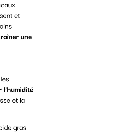
icaux
sent et
oins
traîner une
 les
r l’humidité
sse et la
acide gras