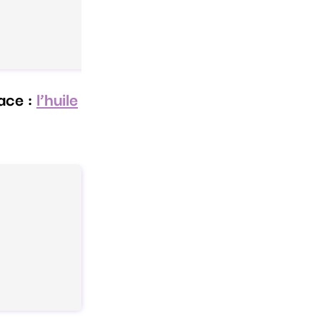
cace :
l’huile