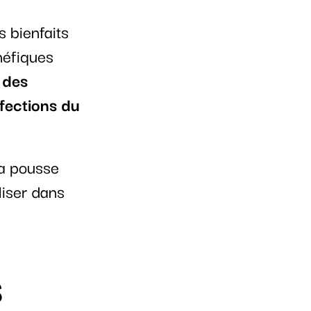
s bienfaits
néfiques
 des
nfections du
 la pousse
liser dans
S