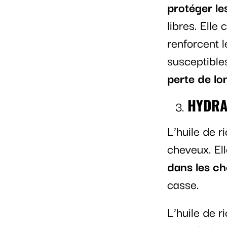
protéger l
libres. Elle
renforcent 
susceptible
perte de lo
HYDRA
L’huile de r
cheveux. El
dans les c
casse.
L’huile de r