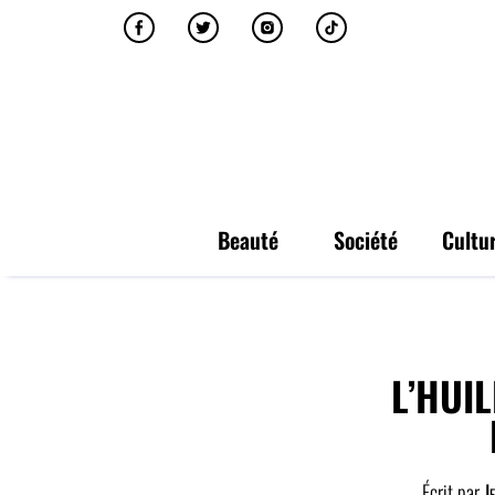
Beauté
Société
Cultu
L’HUI
Écrit par
Je