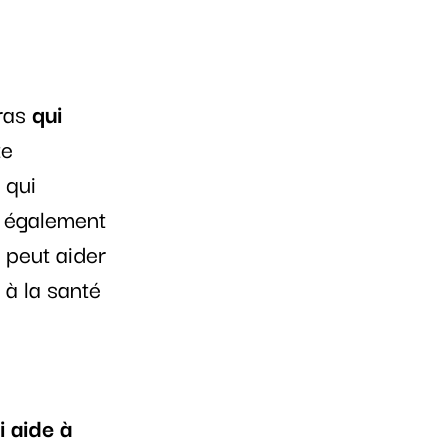
ras
qui
te
 qui
a également
i peut aider
 à la santé
i aide à