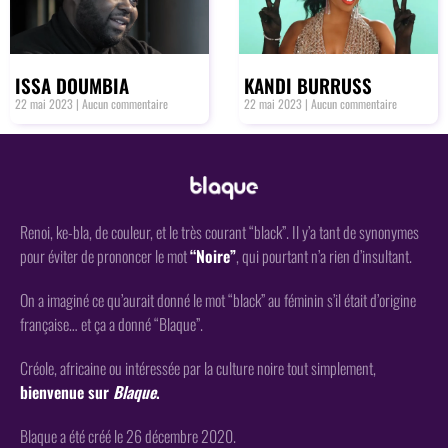
ISSA DOUMBIA
KANDI BURRUSS
22 mai 2023
Aucun commentaire
22 mai 2023
Aucun commentaire
Renoi, ke-bla, de couleur, et le très courant “black”. Il y’a tant de synonymes
pour éviter de prononcer le mot
“Noire”
, qui pourtant n’a rien d’insultant.
On a imaginé ce qu’aurait donné le mot “black” au féminin s’il était d’origine
française… et ça a donné “Blaque”.
Créole, africaine ou intéressée par la culture noire tout simplement,
bienvenue sur
Blaque
.
Blaque a été créé le 26 décembre 2020.