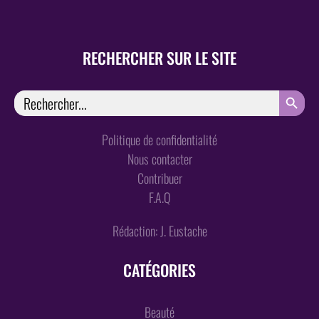
RECHERCHER SUR LE SITE
SEARCH
Search
for:
Politique de confidentialité
Nous contacter
Contribuer
F.A.Q
Rédaction: J. Eustache
CATÉGORIES
Beauté