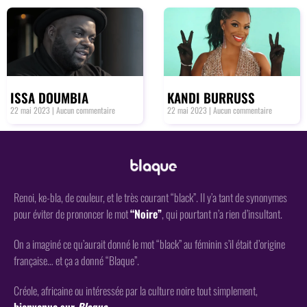
ISSA DOUMBIA
KANDI BURRUSS
22 mai 2023
Aucun commentaire
22 mai 2023
Aucun commentaire
Renoi, ke-bla, de couleur, et le très courant “black”. Il y’a tant de synonymes
pour éviter de prononcer le mot
“Noire”
, qui pourtant n’a rien d’insultant.
On a imaginé ce qu’aurait donné le mot “black” au féminin s’il était d’origine
française… et ça a donné “Blaque”.
Créole, africaine ou intéressée par la culture noire tout simplement,
bienvenue sur
Blaque
.