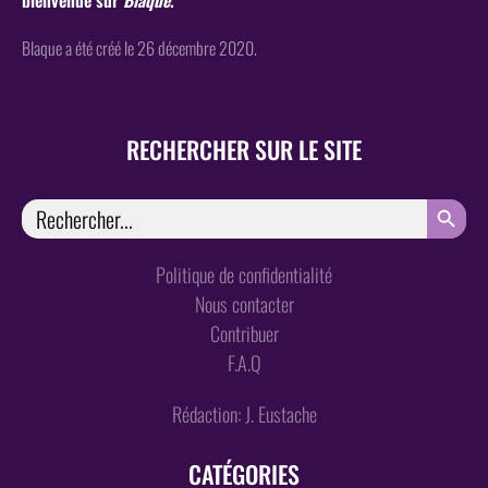
Blaque a été créé le 26 décembre 2020.
RECHERCHER SUR LE SITE
SEARCH
Search
for:
Politique de confidentialité
Nous contacter
Contribuer
F.A.Q
Rédaction: J. Eustache
CATÉGORIES