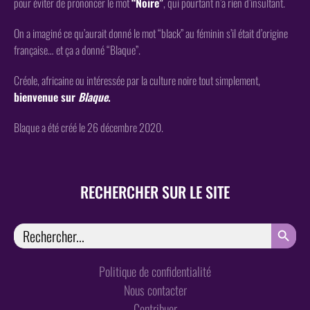
pour éviter de prononcer le mot
“Noire”
, qui pourtant n’a rien d’insultant.
On a imaginé ce qu’aurait donné le mot “black” au féminin s’il était d’origine
française… et ça a donné “Blaque”.
Créole, africaine ou intéressée par la culture noire tout simplement,
bienvenue sur
Blaque
.
Blaque a été créé le 26 décembre 2020.
RECHERCHER SUR LE SITE
SEARCH
Search
for:
Politique de confidentialité
Nous contacter
Contribuer