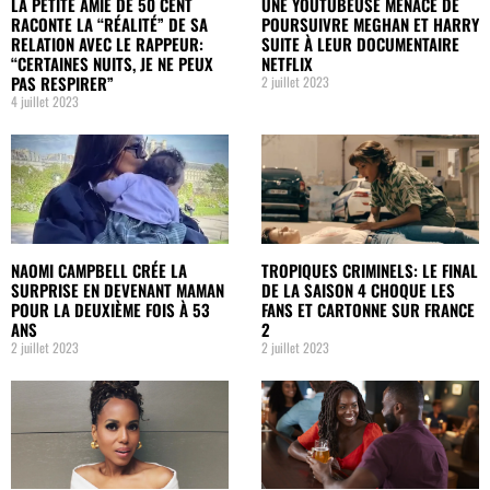
LA PETITE AMIE DE 50 CENT
UNE YOUTUBEUSE MENACE DE
RACONTE LA “RÉALITÉ” DE SA
POURSUIVRE MEGHAN ET HARRY
RELATION AVEC LE RAPPEUR:
SUITE À LEUR DOCUMENTAIRE
“CERTAINES NUITS, JE NE PEUX
NETFLIX
PAS RESPIRER”
2 juillet 2023
4 juillet 2023
NAOMI CAMPBELL CRÉE LA
TROPIQUES CRIMINELS: LE FINAL
SURPRISE EN DEVENANT MAMAN
DE LA SAISON 4 CHOQUE LES
POUR LA DEUXIÈME FOIS À 53
FANS ET CARTONNE SUR FRANCE
ANS
2
2 juillet 2023
2 juillet 2023