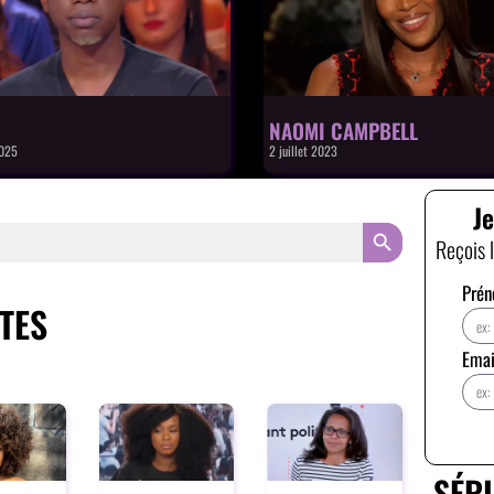
NAOMI CAMPBELL
2025
2 juillet 2023
Je
SEARCH BUTTON
Reçois 
Pré
TES
Ema
SÉRI