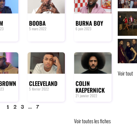
 M
BOOBA
BURNA BOY
023
5 mars 2022
6 juin 2023
Voir tout
 BROWN
CLEEVELAND
COLIN
KAEPERNICK
023
5 février 2022
21 janvier 2022
1
2
3
…
7
Voir toutes les fiches