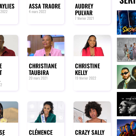
AYLIES
ASSA TRAORE
AUDREY
PULVAR
 2022
4 mars 2022
7 février 2021
E
CHRISTIANE
CHRISTINE
T
TAUBIRA
KELLY
L
20 mars 2021
19 février 2022
22
SE
CLÉMENCE
CRAZY SALLY