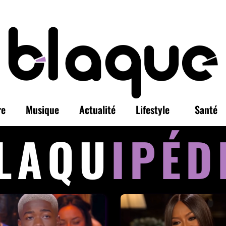
re
Musique
Actualité
Lifestyle
Santé
LAQU
IPÉD