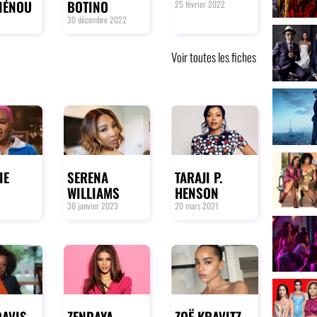
NÉNOU
BOTINO
25 février 2022
30 décembre 2022
Voir toutes les fiches
IE
SERENA
TARAJI P.
WILLIAMS
HENSON
30 janvier 2023
20 mars 2021
DAVIS
ZENDAYA
ZOË KRAVITZ