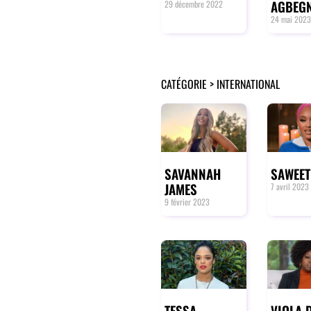
AGBEG
29 décembre 2022
24 mai 2023
CATÉGORIE > INTERNATIONAL
SAVANNAH
SAWEET
JAMES
7 avril 2023
9 février 2023
TESSA
VIOLA 