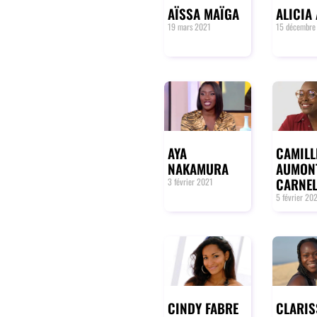
AÏSSA MAÏGA
ALICIA 
19 mars 2021
15 décembre
AYA
CAMILL
NAKAMURA
AUMON
CARNE
3 février 2021
5 février 20
CINDY FABRE
CLARIS