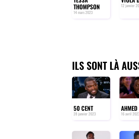
THOMPSON
12 janvier 2
14 mars 2023
ILS SONT LÀ AUSS
50 CENT
AHMED 
28 janvier 2023
16 avril 202