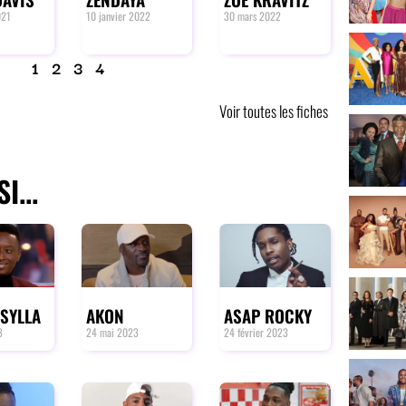
021
10 janvier 2022
30 mars 2022
1
2
3
4
Voir toutes les fiches
I...
SYLLA
AKON
ASAP ROCKY
3
24 mai 2023
24 février 2023